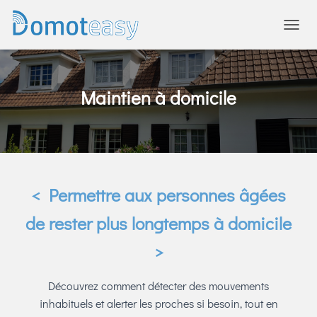
OUVRI
Maintien à domicile
< Permettre aux personnes âgées
de rester plus longtemps à domicile
>
Découvrez comment détecter des mouvements
inhabituels et alerter les proches si besoin, tout en